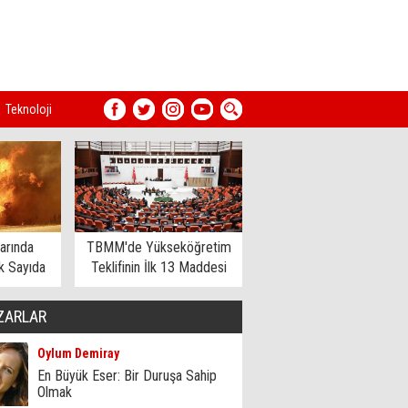
Teknoloji
arında
TBMM'de Yükseköğretim
 Sayıda
Teklifinin İlk 13 Maddesi
dildi
Kabul Edildi
ZARLAR
Oylum Demiray
En Büyük Eser: Bir Duruşa Sahip
Olmak