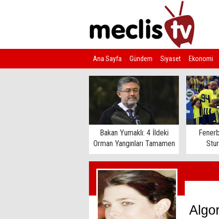
Ana Sayfa
Gündem
Siyaset
Ekonomi
Kim Kimdir?
Bakan Yumaklı: 4 İldeki
Fenerb
Orman Yangınları Tamamen
Stu
Kontrol Altında
Algor