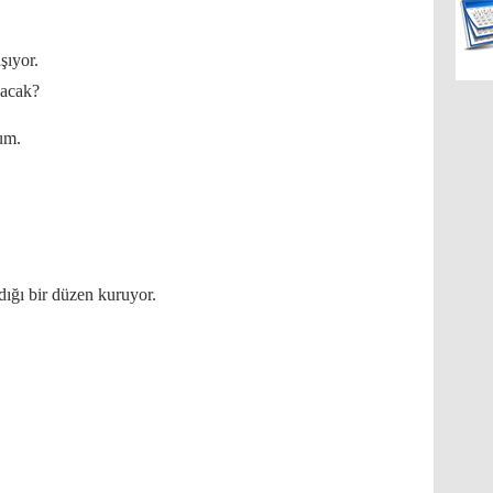
şıyor.
lacak?
rum.
dığı bir düzen kuruyor.