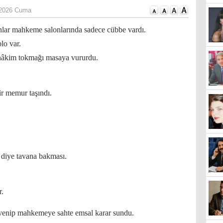
 2026 Cuma
lar mahkeme salonlarında sadece cübbe vardı.
lo var.
hâkim tokmağı masaya vururdu.
ir memur taşındı.
 diye tavana bakması.
r.
venip mahkemeye sahte emsal karar sundu.