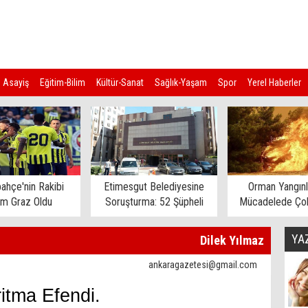
Asayiş
Eğitim-Bilim
Kültür-Sanat
Sağlık-Yaşam
Spor
Yerel Haberler
ahçe'nin Rakibi
Etimesgut Belediyesine
Orman Yangınl
rm Graz Oldu
Soruşturma: 52 Şüpheli
Mücadelede Çok
Gözaltına Alındı
Ev Tahliye E
YA
Dilek Yılmaz
ankaragazetesi@gmail.com
itma Efendi.