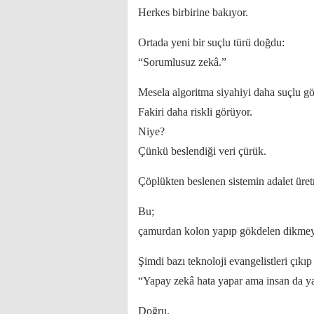
Herkes birbirine bakıyor.
Ortada yeni bir suçlu türü doğdu:
“Sorumlusuz zekâ.”
Mesela algoritma siyahiyi daha suçlu gö
Fakiri daha riskli görüyor.
Niye?
Çünkü beslendiği veri çürük.
Çöplükten beslenen sistemin adalet üret
Bu;
çamurdan kolon yapıp gökdelen dikmey
Şimdi bazı teknoloji evangelistleri çıkı
“Yapay zekâ hata yapar ama insan da ya
Doğru.