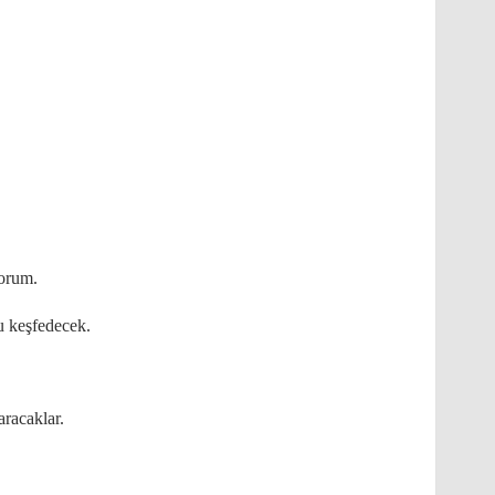
yorum.
u keşfedecek.
aracaklar.