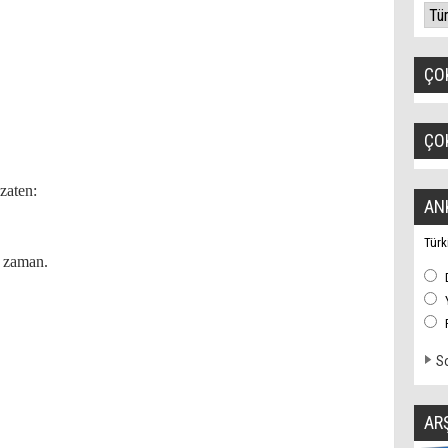
ÇO
ÇO
zaten:
AN
Türk
u zaman.
So
AR