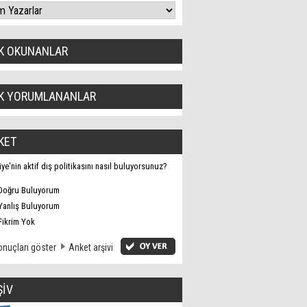
K OKUNANLAR
K YORUMLANANLAR
KET
iye'nin aktif dış politikasını nasıl buluyorsunuz?
Doğru Buluyorum
Yanlış Buluyorum
Fikrim Yok
nuçları göster
Anket arşivi
ŞİV