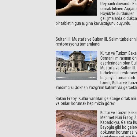
Reyhanlı ilçesinde Es
olarak bilinen Aççan
Höyük’te sürdürülen
çalışmalarda oldukça
bir tabletin gün ışığına kavuştuğunu duyurdu.
Sultan III. Mustafa ve Sultan III. Selim türbelerin
restorasyonu tamamlandı
Kültür ve Turizm Bakan
Osmanlı mirasının ön
eserlerinden olan Sult
Mustafa ve Sultan III.
türbelerinin restora
başarıyla tamamladı. 
töreni, Kültür ve Tur
Yardımcısı Gökhan Yazgı’nın katılımıyla gerçekle
Bakan Ersoy: Kültür varlıkları geleceğe ortak mi
ve onları korumak hepimizin görevi
Kültür ve Turizm Baka
Mehmet Nuri Ersoy, 
Kapadokya, Galata Ku
Beyoğlu gibi bölgelerd
dokunun korunması 