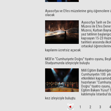
Ayasofya ve Efes müzelerine giriş öğrencilere 
olacak
Ayasofya Tarih ve D
Müzesi ile Efes Dene
Müzesi, Kurban Bayra
yaz tatilinin başlangıc
kapsayan 15-23 Hazi
tarihleri arasında ilko
ortaokul öğrencilerin
kapılarını ücretsiz açacak.
MEB'in “Cumhuriyete Doğru” tiyatro oyunu, Beşi
Stadyumunda izleyiciyle buluştu
Millî Eğitim Bakanlığı
Cumhuriyetin 100. yılı
etkinlikleri kapsamın
hazırlanan "Cumhuriy
Doğru" tiyatro oyunu, 
Eğitim Bakanı Yusuf T
katılımıyla İstanbul'da
kez izleyiciyle buluştu.
1
2
3
4