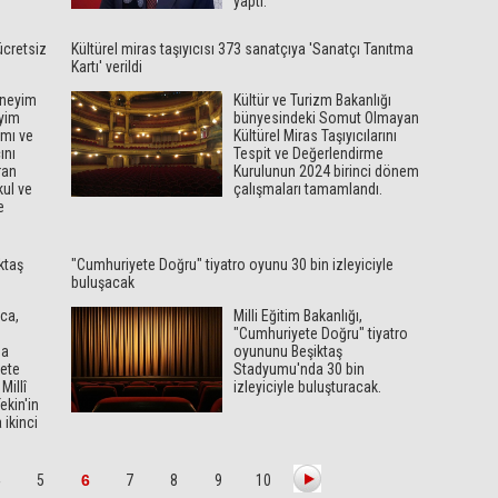
yaptı.
ücretsiz
Kültürel miras taşıyıcısı 373 sanatçıya 'Sanatçı Tanıtma
Kartı' verildi
eneyim
Kültür ve Turizm Bakanlığı
yim
bünyesindeki Somut Olmayan
mı ve
Kültürel Miras Taşıyıcılarını
ını
Tespit ve Değerlendirme
ran
Kurulunun 2024 birinci dönem
kul ve
çalışmaları tamamlandı.
e
ktaş
"Cumhuriyete Doğru" tiyatro oyunu 30 bin izleyiciyle
buluşacak
nca,
Milli Eğitim Bakanlığı,
"Cumhuriyete Doğru" tiyatro
da
oyununu Beşiktaş
ete
Stadyumu'nda 30 bin
Millî
izleyiciyle buluşturacak.
ekin'in
 ikinci
5
6
7
8
9
10