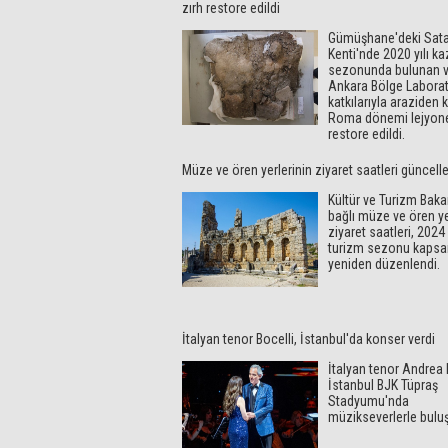
zırh restore edildi
Gümüşhane'deki Sata
Kenti'nde 2020 yılı ka
sezonunda bulunan 
Ankara Bölge Laborat
katkılarıyla araziden k
Roma dönemi lejyoner
restore edildi.
Müze ve ören yerlerinin ziyaret saatleri güncell
Kültür ve Turizm Baka
bağlı müze ve ören ye
ziyaret saatleri, 2024 y
turizm sezonu kaps
yeniden düzenlendi.
İtalyan tenor Bocelli, İstanbul'da konser verdi
İtalyan tenor Andrea 
İstanbul BJK Tüpraş
Stadyumu'nda
müzikseverlerle buluş