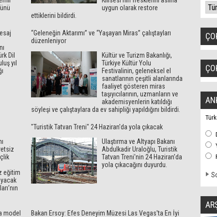
emli
Kilisesi’nin fresklerini aslına
ğünü
uygun olarak restore
ettiklerini bildirdi.
esaj
“Geleneğin Aktarımı” ve “Yaşayan Miras” çalıştayları
ÇO
düzenleniyor
nı
rk Dil
Kültür ve Turizm Bakanlığı,
luş yıl
Türkiye Kültür Yolu
ÇO
ğı
Festivalinin, geleneksel el
sanatlarının çeşitli alanlarında
faaliyet gösteren miras
taşıyıcılarının, uzmanların ve
AN
akademisyenlerin katıldığı
söyleşi ve çalıştaylara da ev sahipliği yapıldığını bildirdi.
Türk
"Turistik Tatvan Treni" 24 Haziran'da yola çıkacak
nı
Ulaştırma ve Altyapı Bakanı
etsiz
Abdulkadir Uraloğlu, Turistik
çlik
Tatvan Treni'nin 24 Haziran'da
yola çıkacağını duyurdu.
z eğitim
So
nıyacak
arı’nın
AR
ta model
Bakan Ersoy: Efes Deneyim Müzesi Las Vegas'ta En İyi