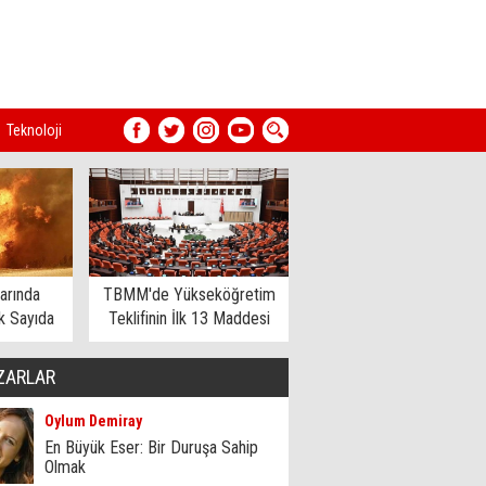
Teknoloji
arında
TBMM'de Yükseköğretim
 Sayıda
Teklifinin İlk 13 Maddesi
dildi
Kabul Edildi
ZARLAR
Oylum Demiray
En Büyük Eser: Bir Duruşa Sahip
Olmak