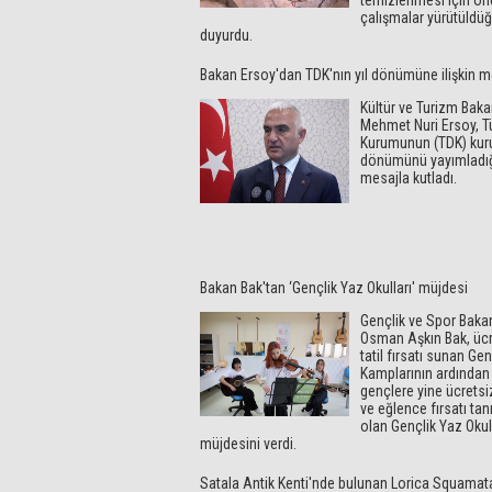
temizlenmesi için ön
çalışmalar yürütüldü
duyurdu.
Bakan Ersoy'dan TDK'nın yıl dönümüne ilişkin m
Kültür ve Turizm Baka
Mehmet Nuri Ersoy, Tü
Kurumunun (TDK) kuru
dönümünü yayımladı
mesajla kutladı.
Bakan Bak'tan ‘Gençlik Yaz Okulları' müjdesi
Gençlik ve Spor Baka
Osman Aşkın Bak, ücr
tatil fırsatı sunan Gen
Kamplarının ardından
gençlere yine ücretsi
ve eğlence fırsatı ta
olan Gençlik Yaz Okull
müjdesini verdi.
Satala Antik Kenti'nde bulunan Lorica Squama