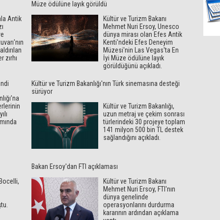
Müze ödülüne layık görüldü
la Antik
Kültür ve Turizm Bakanı
zı
Mehmet Nuri Ersoy, Unesco
ve
dünya mirası olan Efes Antik
uvarı'nın
Kenti'ndeki Efes Deneyim
aldırılan
Müzesi'nin Las Vegas'ta En
 zırhı
İyi Müze ödülüne layık
görüldüğünü açıkladı.
endi
Kültür ve Turizm Bakanlığı'nın Türk sinemasına desteği
sürüyor
nlığı’na
rlerinin
Kültür ve Turizm Bakanlığı,
ılı
uzun metraj ve çekim sonrası
amında
türlerindeki 30 projeye toplam
141 milyon 500 bin TL destek
sağlandığını açıkladı.
Bakan Ersoy'dan FTI açıklaması
Bocelli,
Kültür ve Turizm Bakanı
Mehmet Nuri Ersoy, FTI'nın
dünya genelinde
tu.
operasyonlarını durdurma
kararının ardından açıklama