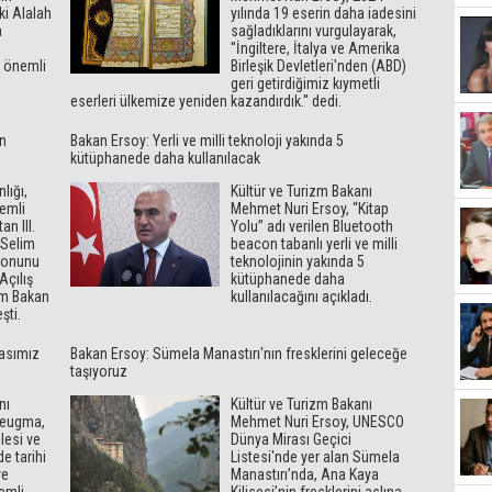
ki Alalah
yılında 19 eserin daha iadesini
a
sağladıklarını vurgulayarak,
''İngiltere, İtalya ve Amerika
 önemli
Birleşik Devletleri'nden (ABD)
geri getirdiğimiz kıymetli
eserleri ülkemize yeniden kazandırdık.'' dedi.
in
Bakan Ersoy: Yerli ve milli teknoloji yakında 5
kütüphanede daha kullanılacak
lığı,
Kültür ve Turizm Bakanı
emli
Mehmet Nuri Ersoy, “Kitap
an III.
Yolu” adı verilen Bluetooth
 Selim
beacon tabanlı yerli ve milli
syonunu
teknolojinin yakında 5
Açılış
kütüphanede daha
izm Bakan
kullanılacağını açıkladı.
şti.
rasımız
Bakan Ersoy: Sümela Manastırı'nın fresklerini geleceğe
taşıyoruz
nı
Kültür ve Turizm Bakanı
Zeugma,
Mehmet Nuri Ersoy, UNESCO
lesi ve
Dünya Mirası Geçici
e tarihi
Listesi'nde yer alan Sümela
ve
Manastırı’nda, Ana Kaya