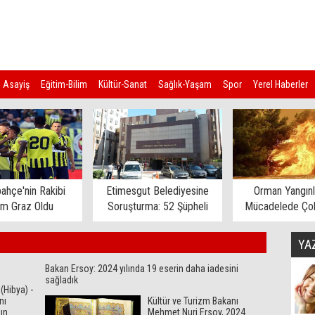
Asayiş
Eğitim-Bilim
Kültür-Sanat
Sağlık-Yaşam
Spor
Yerel Haberler
ahçe'nin Rakibi
Etimesgut Belediyesine
Orman Yangınl
rm Graz Oldu
Soruşturma: 52 Şüpheli
Mücadelede Çok
Gözaltına Alındı
Ev Tahliye E
YA
Bakan Ersoy: 2024 yılında 19 eserin daha iadesini
sağladık
(Hibya) -
nı
Kültür ve Turizm Bakanı
ın
Mehmet Nuri Ersoy, 2024