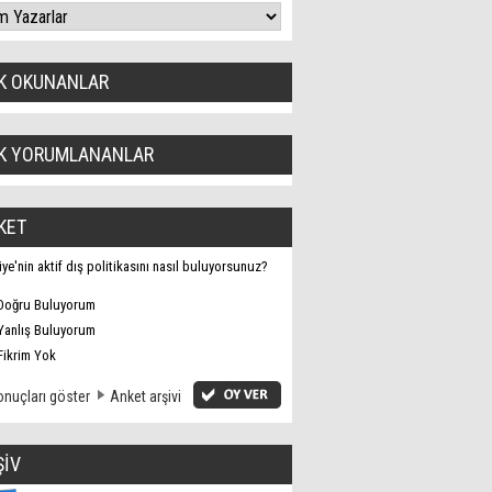
K OKUNANLAR
K YORUMLANANLAR
KET
iye'nin aktif dış politikasını nasıl buluyorsunuz?
Doğru Buluyorum
Yanlış Buluyorum
Fikrim Yok
nuçları göster
Anket arşivi
ŞİV