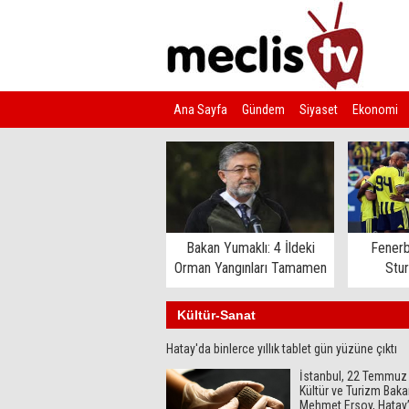
Ana Sayfa
Gündem
Siyaset
Ekonomi
Kim Kimdir?
Bakan Yumaklı: 4 İldeki
Fenerb
Orman Yangınları Tamamen
Stu
Kontrol Altında
Kültür-Sanat
Hatay'da binlerce yıllık tablet gün yüzüne çıktı
İstanbul, 22 Temmuz 
Kültür ve Turizm Baka
Mehmet Ersoy, Hatay’