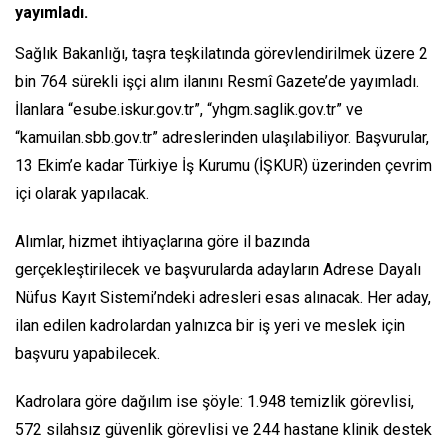
yayımladı.
Sağlık Bakanlığı, taşra teşkilatında görevlendirilmek üzere 2
bin 764 sürekli işçi alım ilanını Resmî Gazete’de yayımladı.
İlanlara “esube.iskur.gov.tr”, “yhgm.saglik.gov.tr” ve
“kamuilan.sbb.gov.tr” adreslerinden ulaşılabiliyor. Başvurular,
13 Ekim’e kadar Türkiye İş Kurumu (İŞKUR) üzerinden çevrim
içi olarak yapılacak.
Alımlar, hizmet ihtiyaçlarına göre il bazında
gerçekleştirilecek ve başvurularda adayların Adrese Dayalı
Nüfus Kayıt Sistemi’ndeki adresleri esas alınacak. Her aday,
ilan edilen kadrolardan yalnızca bir iş yeri ve meslek için
başvuru yapabilecek.
Kadrolara göre dağılım ise şöyle: 1.948 temizlik görevlisi,
572 silahsız güvenlik görevlisi ve 244 hastane klinik destek