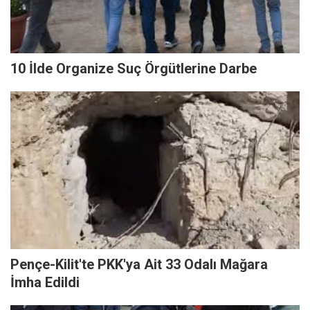
10 İlde Organize Suç Örgütlerine Darbe
Pençe-Kilit'te PKK'ya Ait 33 Odalı Mağara
İmha Edildi