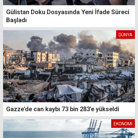
Gülistan Doku Dosyasında Yeni İfade Süreci
Başladı
DÜNYA
Gazze'de can kaybı 73 bin 283'e yükseldi
EKONOMİ