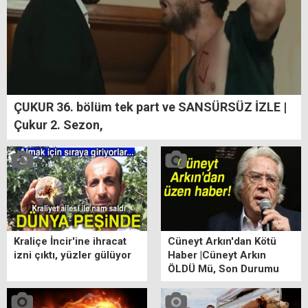
ÇUKUR 36. bölüm tek part ve SANSÜRSÜZ İZLE |
Çukur 2. Sezon,
Kraliçe İncir'ine ihracat
Cüneyt Arkın'dan Kötü
izni çıktı, yüzler gülüyor
Haber |Cüneyt Arkın
ÖLDÜ Mü, Son Durumu
ne? Cüneyt Arkın Kimdir?